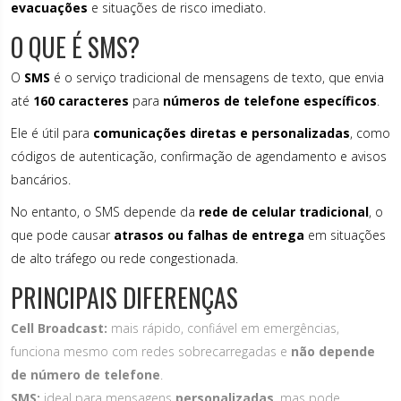
evacuações
e situações de risco imediato.
O QUE É SMS?
O
SMS
é o serviço tradicional de mensagens de texto, que envia
até
160 caracteres
para
números de telefone específicos
.
Ele é útil para
comunicações diretas e personalizadas
, como
códigos de autenticação, confirmação de agendamento e avisos
bancários.
No entanto, o SMS depende da
rede de celular tradicional
, o
que pode causar
atrasos ou falhas de entrega
em situações
de alto tráfego ou rede congestionada.
PRINCIPAIS DIFERENÇAS
Cell Broadcast:
mais rápido, confiável em emergências,
funciona mesmo com redes sobrecarregadas e
não depende
de número de telefone
.
SMS:
ideal para mensagens
personalizadas
, mas pode